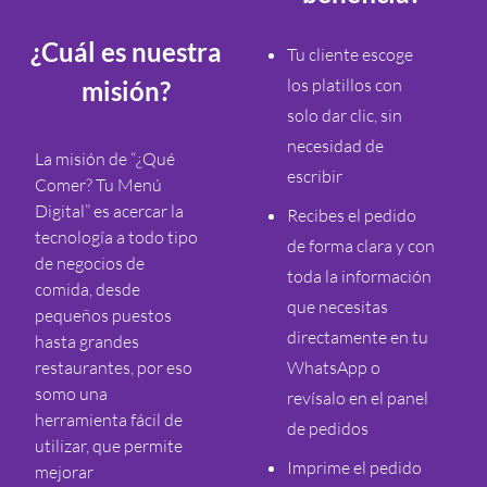
¿Cuál es nuestra
Tu cliente escoge
los platillos con
misión?
solo dar clic, sin
necesidad de
La misión de “¿Qué
escribir
Comer? Tu Menú
Digital” es acercar la
Recibes el pedido
tecnología a todo tipo
de forma clara y con
de negocios de
toda la información
comida, desde
que necesitas
pequeños puestos
directamente en tu
hasta grandes
restaurantes, por eso
WhatsApp o
somo una
revísalo en el panel
herramienta fácil de
de pedidos
utilizar, que permite
Imprime el pedido
mejorar