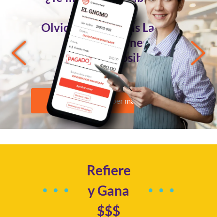
Pedidos
Olvidándote de las Largas
Conversaciones?
Ahora es Posible
Quiero saber más
Refiere
y Gana
$$$