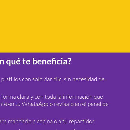
n qué te beneficia?
 platillos con solo dar clic, sin necesidad de
 forma clara y con toda la información que
te en tu WhatsApp o revísalo en el panel de
ra mandarlo a cocina o a tu repartidor