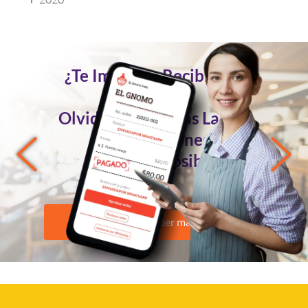
¿Te Imaginas Recibir Tus
Pedidos
Olvidándote de las Largas
Conversaciones?
Ahora es Posible
Quiero saber más