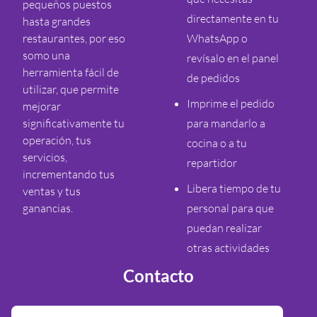
pequeños puestos
directamente en tu
hasta grandes
restaurantes, por eso
WhatsApp o
somo una
revísalo en el panel
herramienta fácil de
de pedidos
utilizar, que permite
Imprime el pedido
mejorar
significativamente tu
para mandarlo a
operación, tus
cocina o a tu
servicios,
repartidor
incrementando tus
Libera tiempo de tu
ventas y tus
ganancias.
personal para que
puedan realizar
otras actividades
Contacto