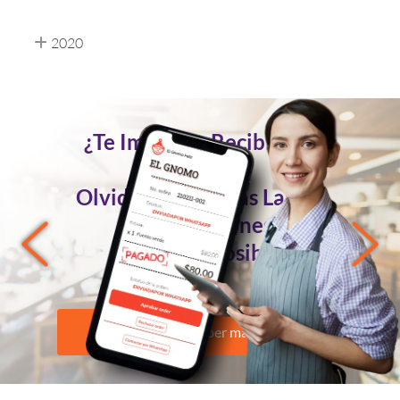
2020
¿Te Imaginas Recibir Tus
Pedidos
Olvidándote de las Largas
Conversaciones?
Ahora es Posible
Quiero saber más