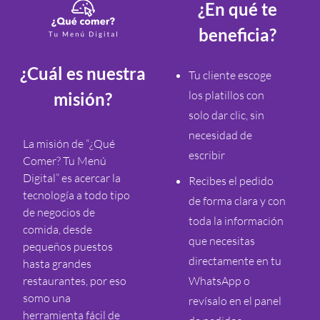
¿En qué te
beneficia?
¿Cuál es nuestra
Tu cliente escoge
los platillos con
misión?
solo dar clic, sin
necesidad de
La misión de “¿Qué
escribir
Comer? Tu Menú
Digital” es acercar la
Recibes el pedido
tecnología a todo tipo
de forma clara y con
de negocios de
toda la información
comida, desde
que necesitas
pequeños puestos
directamente en tu
hasta grandes
restaurantes, por eso
WhatsApp o
somo una
revísalo en el panel
herramienta fácil de