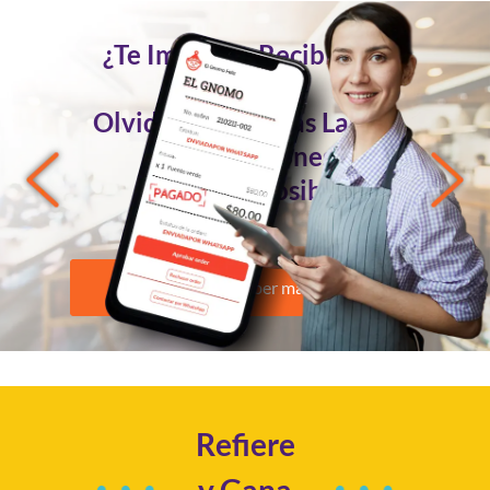
¿Te Imaginas Recibir Tus
Pedidos
Olvidándote de las Largas
Conversaciones?
Ahora es Posible
Quiero saber más
Refiere