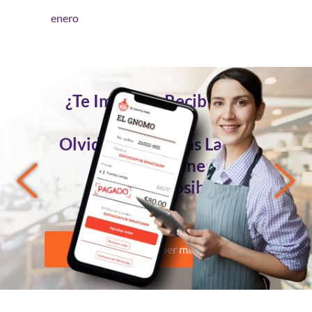
enero
¿Te Imaginas Recibir Tus
Pedidos
Olvidándote de las Largas
Conversaciones?
Ahora es Posible
Quiero saber más