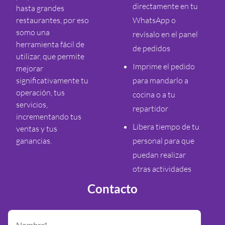
directamente en tu
hasta grandes
restaurantes, por eso
WhatsApp o
somo una
revísalo en el panel
herramienta fácil de
de pedidos
utilizar, que permite
Imprime el pedido
mejorar
significativamente tu
para mandarlo a
operación, tus
cocina o a tu
servicios,
repartidor
incrementando tus
Libera tiempo de tu
ventas y tus
ganancias.
personal para que
puedan realizar
otras actividades
Contacto