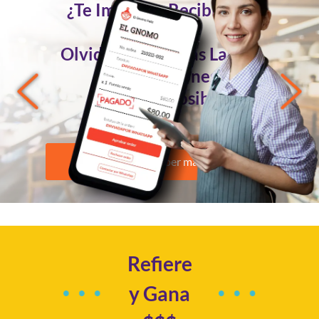
¿Te Imaginas Recibir Tus
Pedidos
Olvidándote de las Largas
Conversaciones?
Ahora es Posible
Quiero saber más
Refiere
y Gana