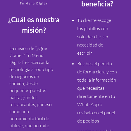
beneficia?
¿Cuál es nuestra
Tu cliente escoge
los platillos con
misión?
solo dar clic, sin
necesidad de
La misión de “¿Qué
escribir
Comer? Tu Menú
Digital” es acercar la
Recibes el pedido
tecnología a todo tipo
de forma clara y con
de negocios de
toda la información
comida, desde
que necesitas
pequeños puestos
directamente en tu
hasta grandes
restaurantes, por eso
WhatsApp o
somo una
revísalo en el panel
herramienta fácil de
de pedidos
utilizar, que permite