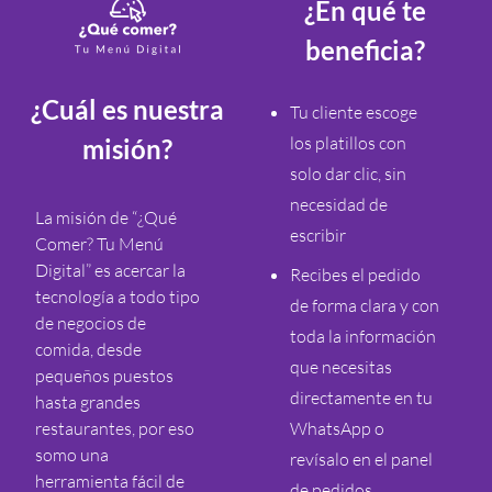
¿En qué te
beneficia?
¿Cuál es nuestra
Tu cliente escoge
los platillos con
misión?
solo dar clic, sin
necesidad de
La misión de “¿Qué
escribir
Comer? Tu Menú
Digital” es acercar la
Recibes el pedido
tecnología a todo tipo
de forma clara y con
de negocios de
toda la información
comida, desde
que necesitas
pequeños puestos
directamente en tu
hasta grandes
restaurantes, por eso
WhatsApp o
somo una
revísalo en el panel
herramienta fácil de
de pedidos