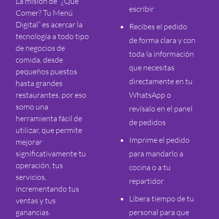
La misión de “¿Qué
escribir
Comer? Tu Menú
Digital” es acercar la
Recibes el pedido
tecnología a todo tipo
de forma clara y con
de negocios de
toda la información
comida, desde
que necesitas
pequeños puestos
directamente en tu
hasta grandes
restaurantes, por eso
WhatsApp o
somo una
revísalo en el panel
herramienta fácil de
de pedidos
utilizar, que permite
Imprime el pedido
mejorar
significativamente tu
para mandarlo a
operación, tus
cocina o a tu
servicios,
repartidor
incrementando tus
Libera tiempo de tu
ventas y tus
ganancias.
personal para que