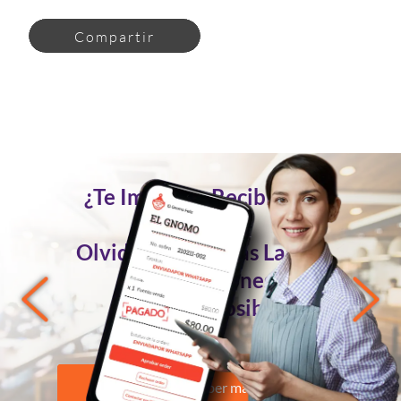
Compartir
¿Te Imaginas Recibir Tus
Pedidos
Olvidándote de las Largas
Conversaciones?
Ahora es Posible
Quiero saber más