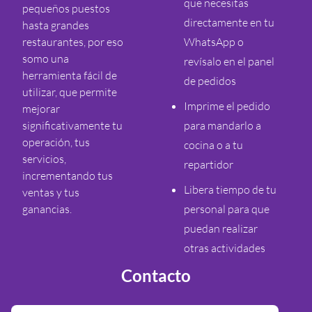
que necesitas
pequeños puestos
directamente en tu
hasta grandes
restaurantes, por eso
WhatsApp o
somo una
revísalo en el panel
herramienta fácil de
de pedidos
utilizar, que permite
Imprime el pedido
mejorar
significativamente tu
para mandarlo a
operación, tus
cocina o a tu
servicios,
repartidor
incrementando tus
Libera tiempo de tu
ventas y tus
ganancias.
personal para que
puedan realizar
otras actividades
Contacto