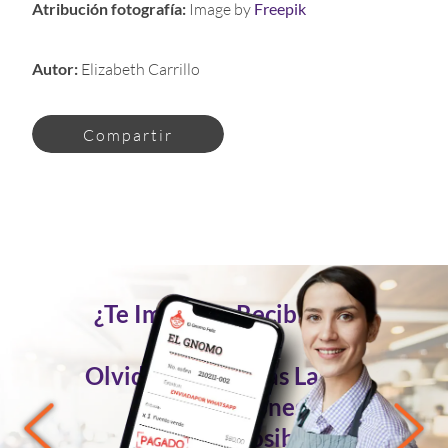
Atribución fotografía:
Image by
Freepik
Autor:
Elizabeth Carrillo
Compartir
¿Te Imaginas Recibir Tus
Pedidos
Olvidándote de las Largas
Conversaciones?
Ahora es Posible