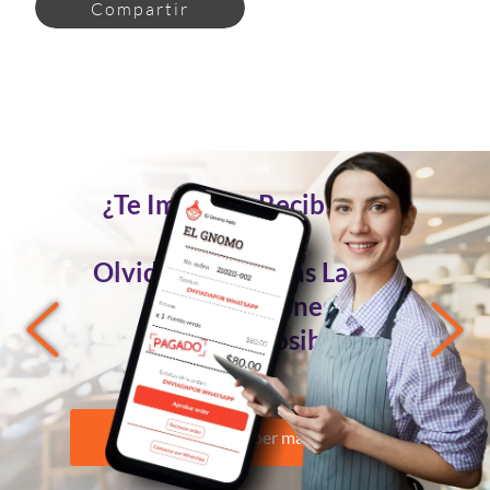
Compartir
¿Te Imaginas Recibir Tus
Pedidos
Olvidándote de las Largas
Conversaciones?
Ahora es Posible
Quiero saber más