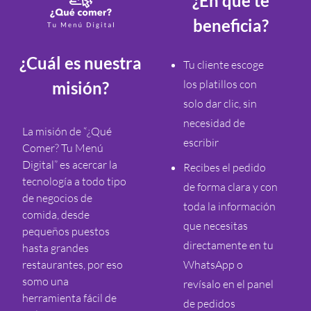
¿En qué te
beneficia?
¿Cuál es nuestra
Tu cliente escoge
los platillos con
misión?
solo dar clic, sin
necesidad de
La misión de “¿Qué
escribir
Comer? Tu Menú
Digital” es acercar la
Recibes el pedido
tecnología a todo tipo
de forma clara y con
de negocios de
toda la información
comida, desde
que necesitas
pequeños puestos
directamente en tu
hasta grandes
restaurantes, por eso
WhatsApp o
somo una
revísalo en el panel
herramienta fácil de
de pedidos