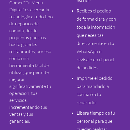
escribir
Comer? Tu Menú
Digital” es acercar la
Recibes el pedido
tecnología a todo tipo
de forma clara y con
de negocios de
toda la información
comida, desde
que necesitas
pequeños puestos
directamente en tu
hasta grandes
restaurantes, por eso
WhatsApp o
somo una
revísalo en el panel
herramienta fácil de
de pedidos
utilizar, que permite
Imprime el pedido
mejorar
significativamente tu
para mandarlo a
operación, tus
cocina o a tu
servicios,
repartidor
incrementando tus
Libera tiempo de tu
ventas y tus
ganancias.
personal para que
puedan realizar