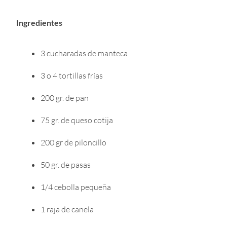
Ingredientes
3 cucharadas de manteca
3 o 4 tortillas frías
200 gr. de pan
75 gr. de queso cotija
200 gr de piloncillo
50 gr. de pasas
1/4 cebolla pequeña
1 raja de canela